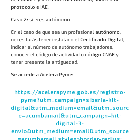
protocolo e IAE
.
Caso 2:
si eres
autónomo
En el caso de que sea un profesional
autónomo
,
necesitarás tener instalado el
Certificado Digital
,
indicar el número de autónomo trabajadores,
conocer el código de actividad o
código CNAE
y
tener presente la antigüedad.
Se accede a Acelera Pyme:
https://acelerapyme.gob.es/registro-
pyme?utm_campaign=siberia-kit-
digital&utm_medium=email&utm_sourc
e=acumbamail&utm_campaign=kit-
digital-3-
envio&utm_medium=email&utm_source
=acumbamail style=»border-radius: