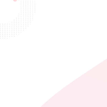
¿PREPARADO?
Te ofrecemos soluciones
como Agencia de
Marketing Industrial
Dotamos de herramientas tecnológicas a tu fuerza de ventas para
marcar la diferencia.
La fuerza de ventas es uno de los pilares básicos de cualquier
compañía, y ello depende que las estrategias comerciales se
traduzcan en resultados. Sin ventas no hay beneficios y sin
beneficios, no hay empresa. Para que la organización sea
eficiente no basta con tener buenos comerciales, es necesario
tener un plan a largo plazo que permita maximizar el rendimiento
y minimizar los costes.