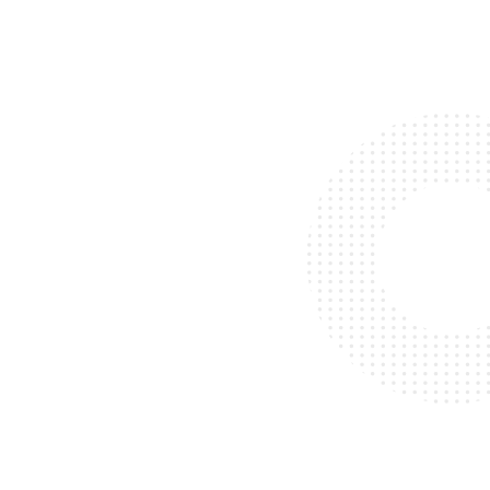
contenidos que capten su atención y
que conviertan. En un entorno de
transformación digital y de Industria
4.0, el foco de toda acción debe ser el
cliente. Descubre cómo podemos
ayudarte a lograr tus objetivos.
Dotamos de herramientas
tecnológicas a tu fuerza de ventas
para marcar la diferencia