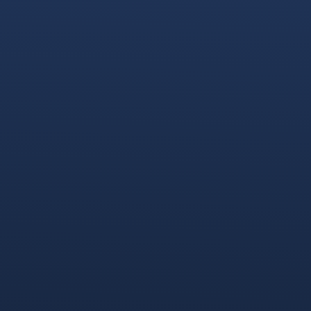
He leído y acepto la
Política de Privacidad
Responsable de los datos: Thinklab | La Finalidad de este dato es
exclusivamente la comunicación, no se añadirá a ninguna lista de envío.
Destinatarios: no se cederán estos datos a terceros. Podrás ejercer tus
Derechos de Acceso, Rectificación, Limitación o Suprimir tus datos
enviando un email a info@thinklab.es