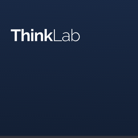
Política de Privacidad
|
Política de Cookies
|
Aviso legal
+ Thinklab
Contacto
Email: fg@thinklab.es
Nosotros
ThinkTalent
Ubicación: Plaza del
Blog
Ayuntamiento, 2 -
Valencia - CP 46002
Contacto