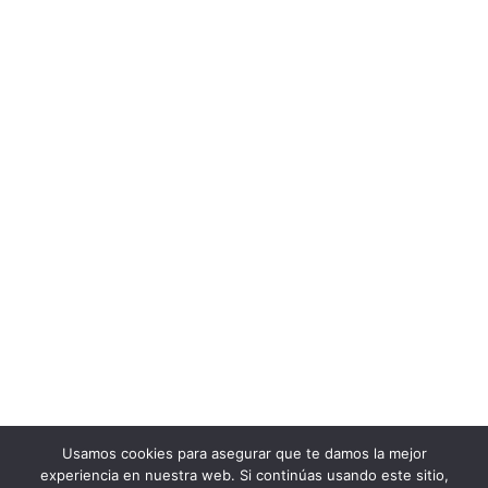
Política de Privacidad
|
Política de Cookies
|
Aviso legal
+ Thinklab
Contacto
Email: fg@thinklab.es
Nosotros
ThinkTalent
Ubicación: Plaza del
Blog
Ayuntamiento, 2 -
Valencia - CP 46002
Contacto
Usamos cookies para asegurar que te damos la mejor
experiencia en nuestra web. Si continúas usando este sitio,